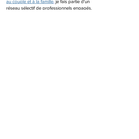
au couple et à la famille
,
je fais partie d'un
réseau sélectif de professionnels engagés.
Je contribue à enrichir une base de
contenus gratuits dont la relecture par des
professionnels spécialisés - médiateur
familial, conseiller conjugal et familial,
sexologue et thérapeute de couple -
assurent la qualité.
Membre de l'
APMF
, Association
Professionnelle de Médiation Familiale.
Je suis engagée dans une démarche de
formation continue en participant
activement à des séances régulières de
supervision et d'analyse de ma pratique
avec l'organisme
Expression SARL -
Intervention Psychosociologique