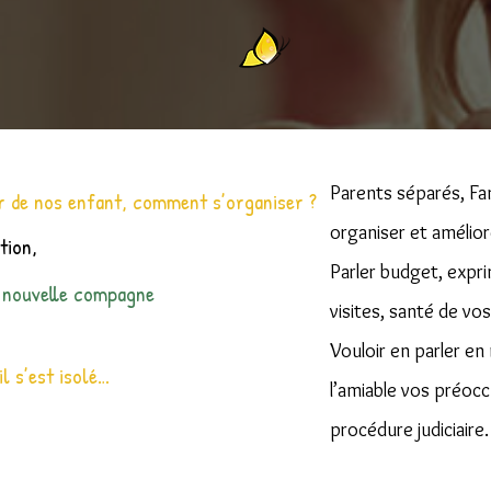
Parents séparés, Fa
r de nos enfant, comment s’organiser ?
organiser et amélior
tion,
Parler budget, expr
 nouvelle compagne
visites, santé de v
Vouloir en parler en
l s’est isolé…
l’amiable vos préoc
procédure judiciaire.